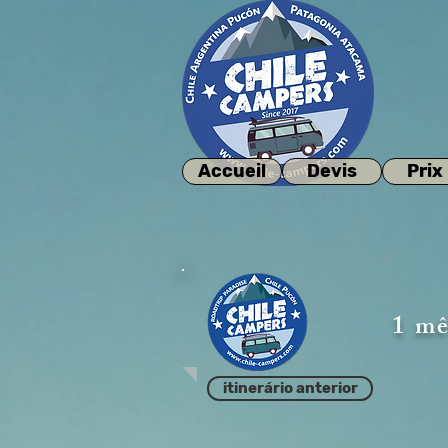
Accueil
Devis
Prix
1 mê
itinerário anterior