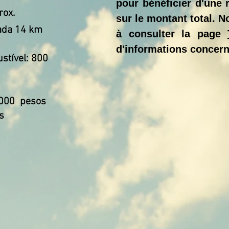
pour bénéficier d'une
rox.
sur le montant total. N
cada 14 km
à consulter la page
d'informations concerna
stível: 800
.000
pesos
s