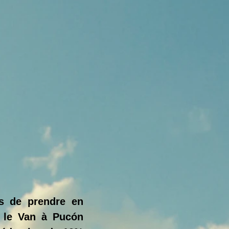
s de prendre en
 le Van à Pucón