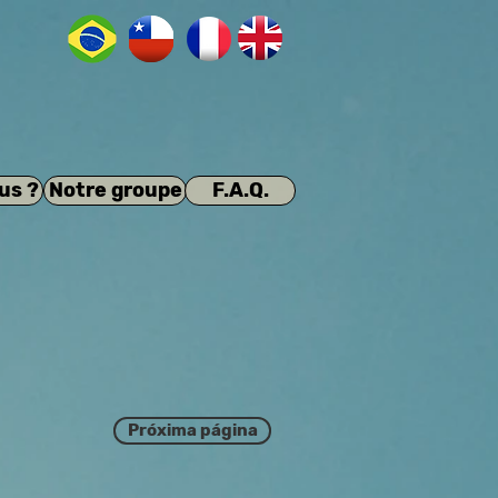
us ?
Notre groupe
F.A.Q.
Próxima página