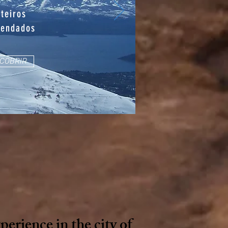
oteiros
endados
COBRIR
erience in the city of