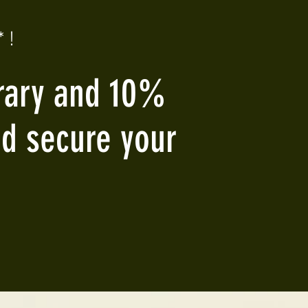
 !
erary and 10%
nd secure your