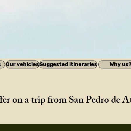
s
Our vehicles
Suggested itineraries
Why us
ffer on a trip from San Pedro de 