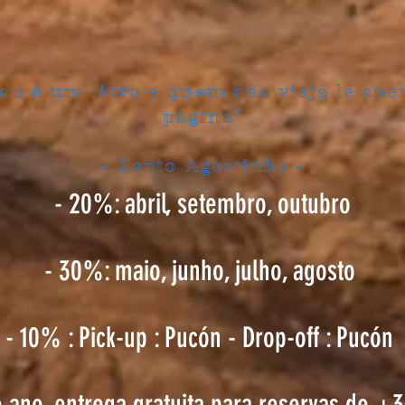
o é um livro e quem não viaja lê ap
página"
-
Santo
Agostinho -
- 20%: abril, setembro, outubro
- 30%: maio, junho, julho, agosto
- 10% : Pick-up : Pucón - Drop-off : Pucón
 ano, entrega gratuita para reservas de +3