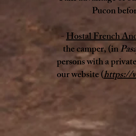
Pucon befor
-
Hostal French An
the camper, (in
Pas
persons with a privat
our website (
https:/