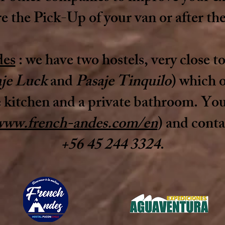
e the Pick-Up of your van or after th
des
: we have two hostels, very close t
aje Luck
and
Pasaje Tinquilo
) which o
e kitchen and a private bathroom. Yo
/www.french-andes.com/en
) and cont
+56 45 244 3324
.