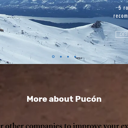
5 r
recom
DES
More about Pucón
 other companies to improve your exp