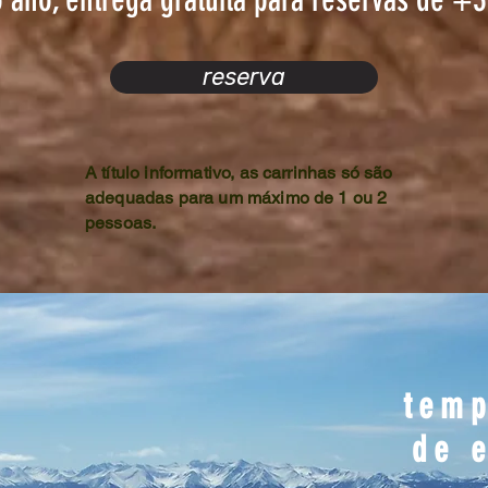
reserva
A título informativo, as carrinhas só são
adequadas para um máximo de 1 ou 2
pessoas.
tem
de 