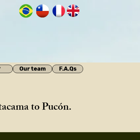
?
Our team
F.A.Qs
Atacama to Pucón.