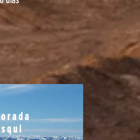
porada
esqui