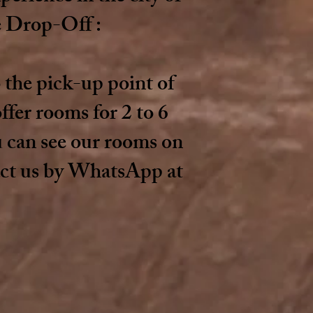
e Drop-Off :
o the pick-up point of
ffer rooms for 2 to 6
u can see our rooms on
act us by WhatsApp at