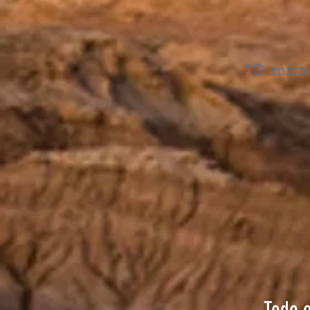
"O mund
Todo o