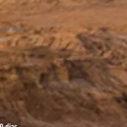
enas uma
0 dias