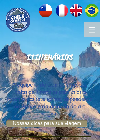
ITINERÁRIOS
A equipe Chile Campers propõe
ideias de itinerários para criar a
roadtrip dos seus sonhos, dependendo
da época e da duração da sua
viagem.
Nossas dicas para sua viagem