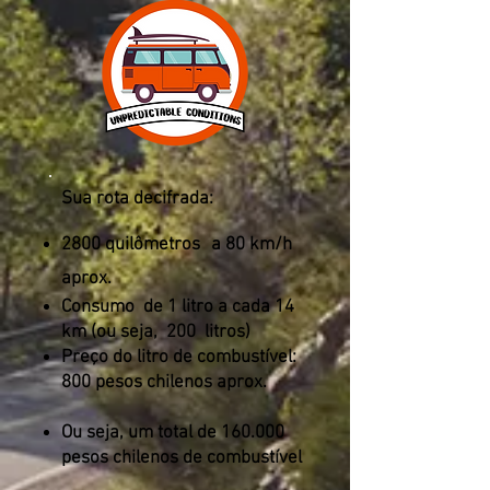
Sua rota decifrada:
2800 quilômetros
a 80 km/h
aprox.
Consumo
de 1 litro a cada 14
km (ou seja,
200
litros)
Preço do litro de combustível:
800 pesos chilenos aprox.
Ou seja, um total de 160.000
pesos chilenos de combustível