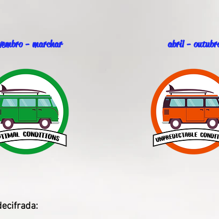
vembro - marchar
abril - outubr
decifrada: