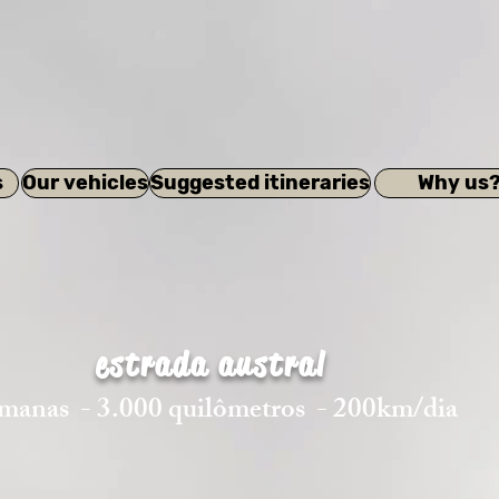
s
Our vehicles
Suggested itineraries
Why us
estrada austral
emanas
- 3.000 quilômetros
- 200km/dia