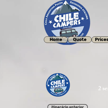
Home
Quote
Price
2 s
itinerário anterior