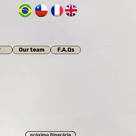
?
Our team
F.A.Qs
próximo itinerário