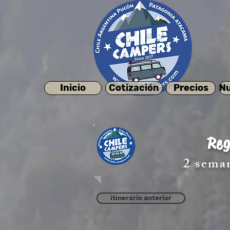
Inicio
Cotización
Precios
Nu
Reg
2 sema
itinerário anterior