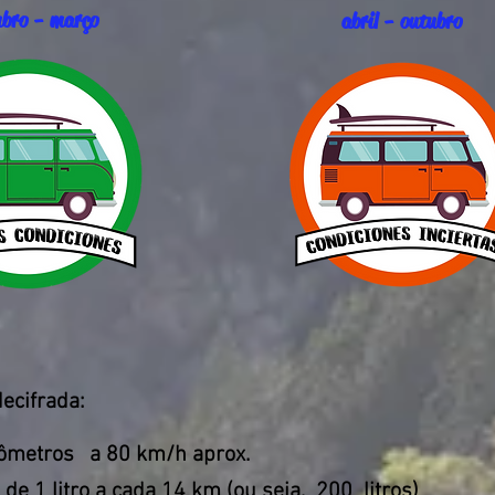
mbro - março
abril - outubro
decifrada:
lômetros
a 80 km/h aprox.
de 1 litro a cada 14 km (ou seja,
200
litros)