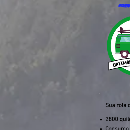
nove
Sua rota 
2800 qui
Consumo