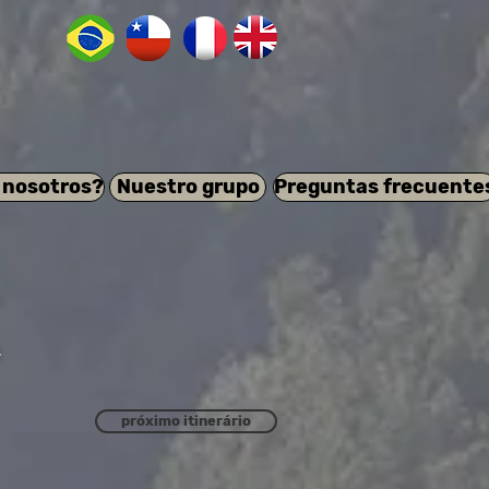
 nosotros?
Nuestro grupo
Preguntas frecuente
a
próximo itinerário