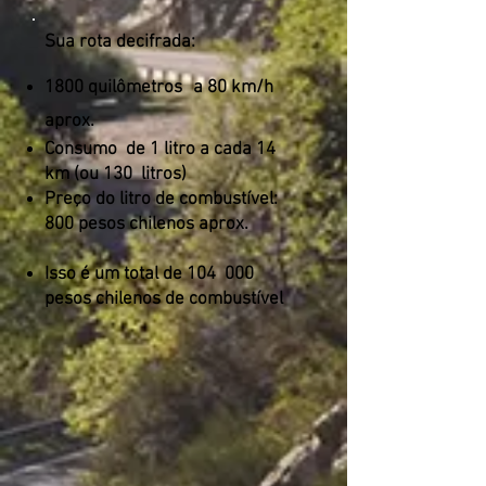
Sua rota decifrada:
1800 quilômetros
a 80 km/h
aprox.
Consumo
de 1 litro a cada 14
km (ou 130
litros)
Preço do litro de combustível:
800 pesos chilenos aprox.
Isso é um total de 104
000
pesos chilenos de combustível