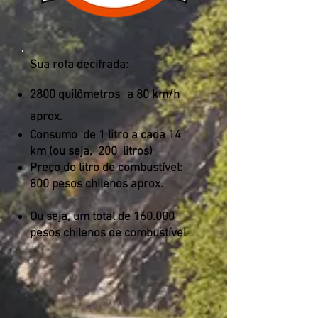
Sua rota decifrada:
2800 quilômetros
a 80 km/h
aprox.
Consumo
de 1 litro a cada 14
km (ou seja,
200
litros)
Preço do litro de combustível:
800 pesos chilenos aprox.
Ou seja, um total de 160.000
pesos chilenos de combustível