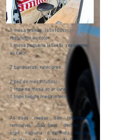
1 mesa grande
(45x100cm)
resistente ao calor
1 mesa pequena (45x45)
resistente
ao calor
2 banquetas
exteriores
2 pés de mesa (tubos)
1 tripé de mesa ao ar livre
1 tripé fixo de mesa interna
As duas
mesas
são
totalmente
removível,
São fixos
dentro
um
tripé
naquela
é definida
dentro