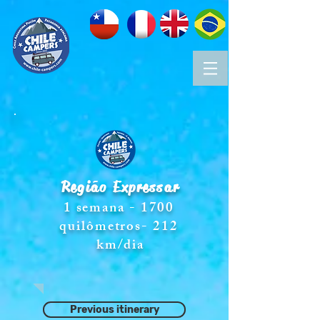
Região
Expressar
1 semana - 1700
quilômetros- 212
km/dia
Previous itinerary