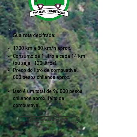
Sua rota decifrada:
1700 km a 80 km/h aprox.
Consumo de 1 litro a cada 14 km
(ou seja,
120 litros)
Preço do litro de combustível:
800 pesos chilenos aprox.
Isso é um total de 96.000 pesos
chilenos aprox. feito de
combustível
próximo itinerário