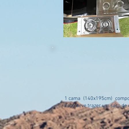
1 cama
(140x195cm)
compo
Você deve trazer um saco de