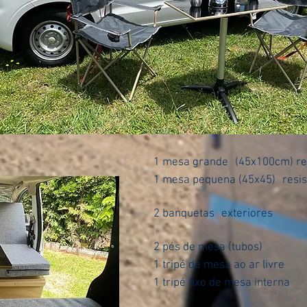
1 mesa grande
(45x100cm) res
1 mesa pequena (45x45)
resis
2 banquetas
exteriores
2 pés de mesa (tubos)
1 tripé de mesa ao ar livre
1 tripé fixo de mesa interna