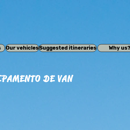
s
Our vehicles
Suggested itineraries
Why us
IPAMENTO DE VAN