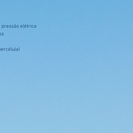
e pressão elétrica
os
percélula)