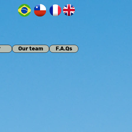
?
Our team
F.A.Qs