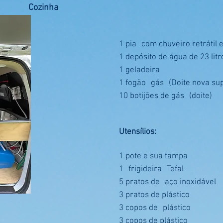
Cozinha
1 pia
com chuveiro retrátil 
1 depósito de água de 23 litr
1 geladeira
1 fogão
gás
(Doite nova su
10 botijões de gás
(doite)
Utensílios:
1 pote e sua tampa
1
frigideira
Tefal
5 pratos de
aço inoxidável
3 pratos de plástico
3 copos de
plástico
3 copos de plástico