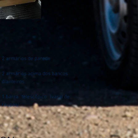
2 armários de parede
2 armários acima dos bancos
dianteiros
1 barra
telescópico
(varal de
roupas)