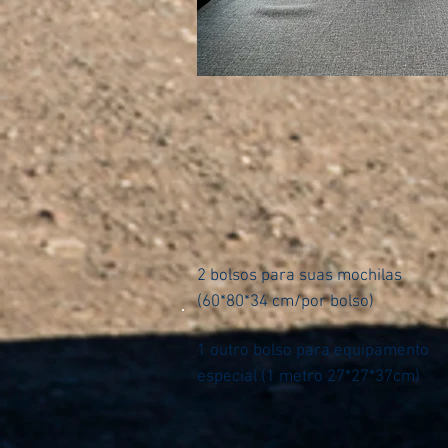
2 bolsos para suas mochilas
(60*80*34 cm/por bolso)
1 outro bolso para equipamento
especial (1 metro 27*27*37cm)