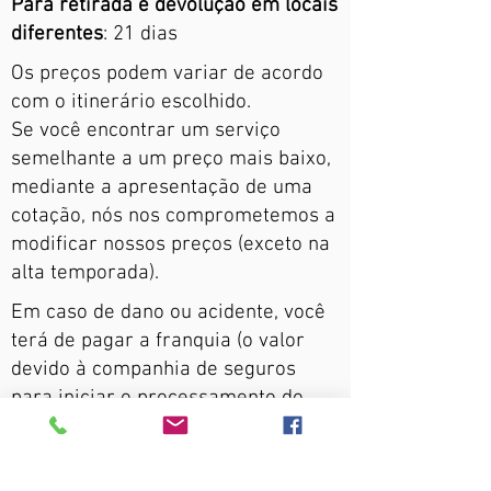
Para retirada e devolução em locais
diferentes
:
21 dias
Os preços podem variar de acordo
com o itinerário escolhido.
Se você encontrar um serviço
semelhante a um preço mais baixo,
mediante a apresentação de uma
cotação, nós nos comprometemos a
modificar nossos preços (exceto na
alta temporada).
Em caso de dano ou acidente, você
terá de pagar a franquia (o valor
devido à companhia de seguros
para iniciar o processamento do
caso). Se o custo do reparo for
menor do que a franquia, somente o
valor do reparo será reembolsado.