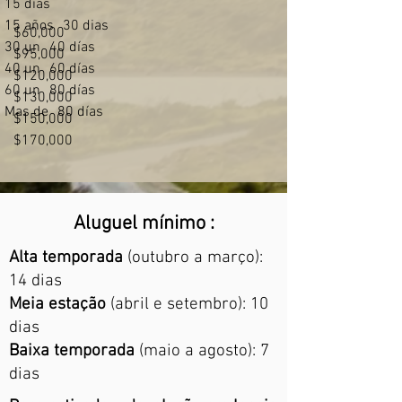
15 días
15 años
30 dias
$60,000
30 un
40 días
$95,000
40 un
60 días
$120,000
60 un
80 días
$130,000
Mas de
80 días
$150,000
$170,000
Aluguel mínimo :
Alta temporada
(outubro a março):
14 dias
Meia estação
(abril e setembro): 10
dias
Baixa temporada
(maio a agosto): 7
dias