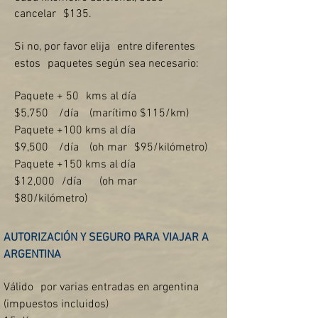
cancelar
$135.
Si no, por favor elija
entre diferentes
estos
paquetes según sea necesario:
Paquete + 50
kms al día
$5,750
/día
(marítimo $115/km)
Paquete +100 kms al día
$9,500
/día
(oh mar
$95/kilómetro)
Paquete +150 kms al día
$12,000
/día
(oh mar
$80/kilómetro)
AUTORIZACIÓN Y SEGURO PARA VIAJAR A
ARGENTINA
Válido
por varias entradas en argentina
(impuestos incluidos)