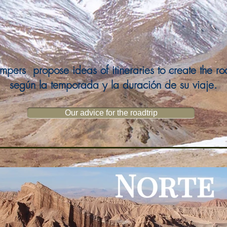
mpers propose ideas of itineraries to create the roa
según la temporada y la duración de su viaje.
Our advice for the roadtrip