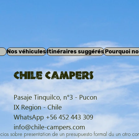
Nos véhicules
Itinéraires suggérés
Pourquoi no
Chile Campers
Pasaje Tinquilco, n°3 - Pucon
IX Region - Chile
WhatsApp +56 452 443 309
info@chile-campers.com
cios sobre presentation de un presupuesto formal du un otro co