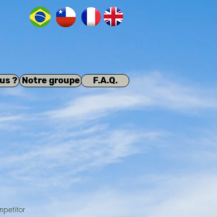
us ?
Notre groupe
F.A.Q.
mpetitor