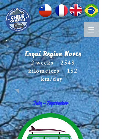
Esquí Region Norte
2 weeks - 2548
kilometers
- 182
km/day
July - September