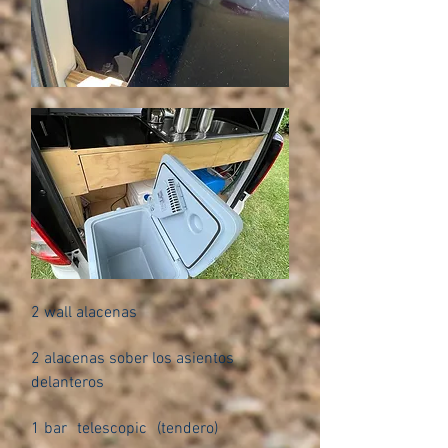
2 wall alacenas
2 alacenas sober los asientos
delanteros
1 bar
telescopic
(tendero)