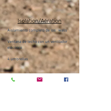
Isolation/Aération
Aislamiento completo de los
walls
Ventana de techo con un ventilador
eléctrico
4 umbrellas
Toilettes