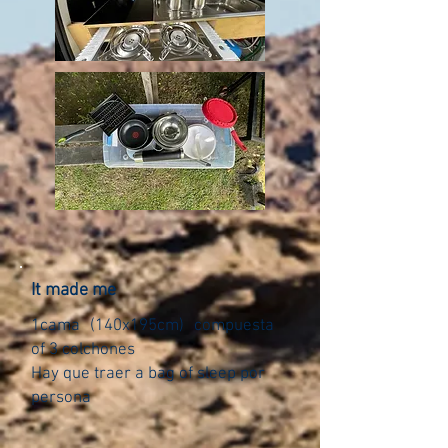
It made me
1cama
(140x195cm)
compuesta
of 3 colchones
Hay que traer a bag of sleep por
persona