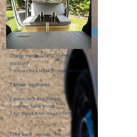
1 large mesa
(45x100cm) heat
resistant
1 mesa chica (45x45)
heat resistant
2 stools
exteriores
2 patas de mesa (tubos)
1 outdoor table tripod
1 fijo tripod from mesa interior
Tired back
mesas
his
completely