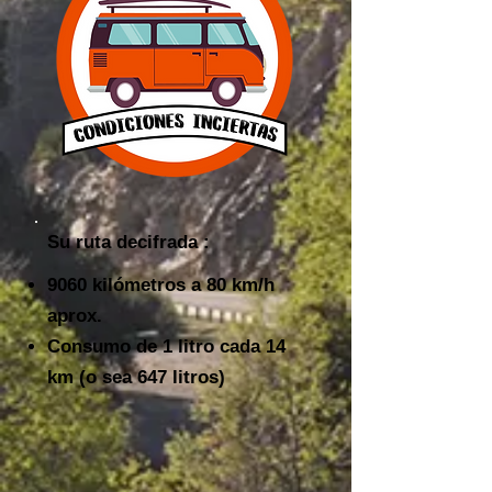
Su ruta decifrada :
9060 kilómetros a 80 km/h
aprox.
Consumo de 1 litro cada 14
km (o sea 647 litros)