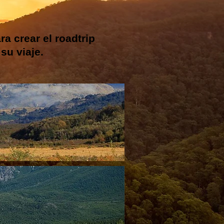
a crear el roadtrip
su viaje.