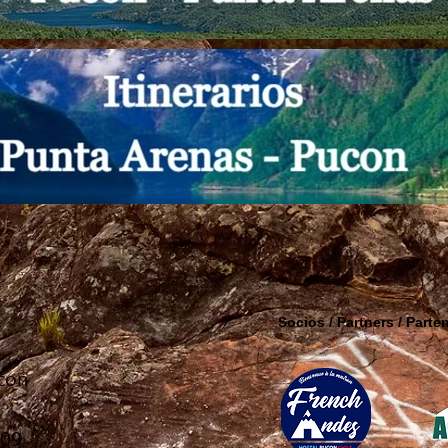
Socios / Partners / Parten
ucon
309