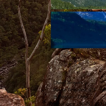
Chile Campers
Pasaje Tinquilco, n°3 - P
IX Region - Chile
Whatapps +56 452 443 