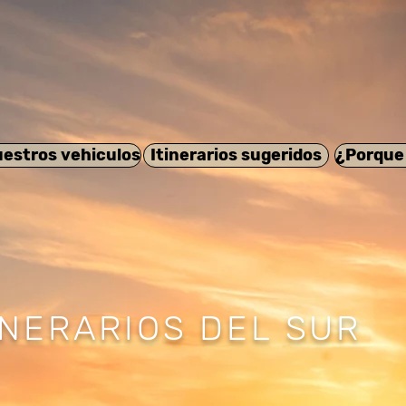
estros vehiculos
Itinerarios sugeridos
¿Porque
INERARIOS DEL SUR