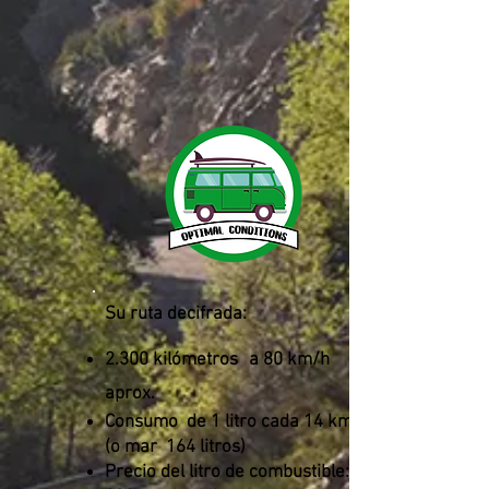
Su ruta decifrada:
2.300 kilómetros
a 80 km/h
aprox.
Consumo
de 1 litro cada 14 km
(o mar
164 litros)
Precio del litro de combustible: