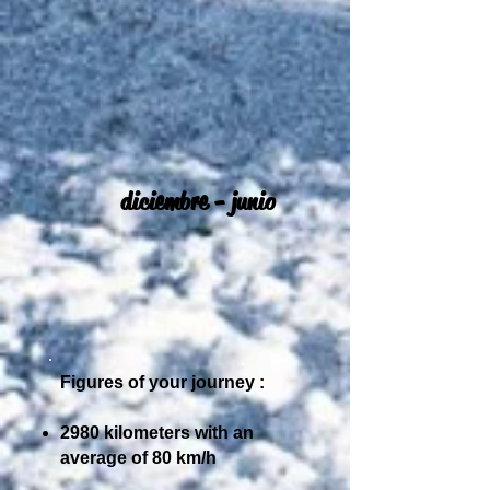
diciembre - junio
Figures of your journey :​
2980 kilometers with an
average of 80 km/h