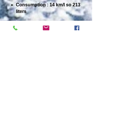
Consumption : 14 km/l so 213
liters
Mantener un
contacto local
con todos los centros de
esquí aconsejados para
traerles una información
perfecta sobre las
condiciones.