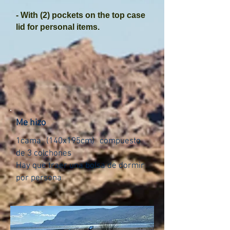
- With (2) pockets on the top case
lid for personal items.
Me hizo
1cama
(140x195cm)
compuesto
de 3 colchones
Hay que traer una bolsa de dormir
por persona