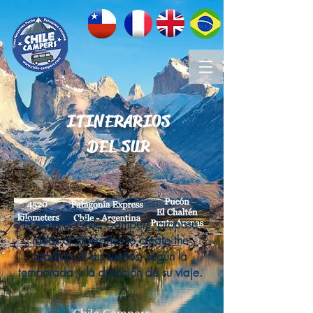
ITINERARIOS
DEL SUR
El team of Chile Campers propose
ideas of itineraries to create the
roadtrip of sus sueños, según la
temporada y la duración de su viaje.