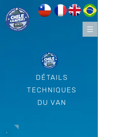
DÉTAILS
TECHNIQUES
DU VAN