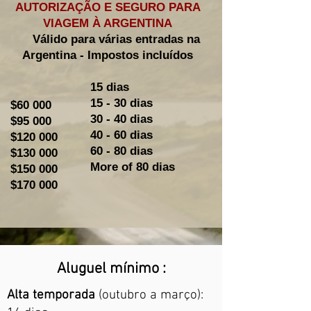
AUTORIZAÇÃO E SEGURO PARA
VIAGEM À ARGENTINA
Válido para várias entradas na
Argentina - Impostos incluídos
15 dias
15 - 30 dias
$60 000
30 - 40 dias
$95 000
40 - 60 dias
$120 000
60 - 80 dias
$130 000
More of 80 dias
$150 000
$170 000
Aluguel mínimo :
Alta temporada
(outubro a março):