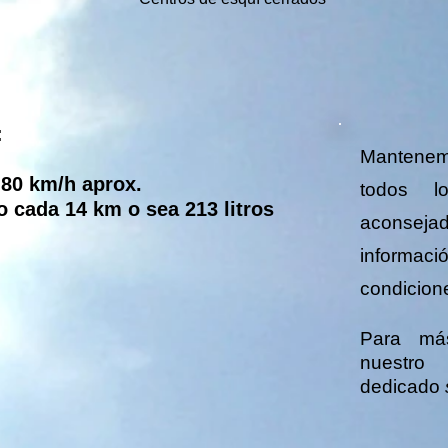
:
Mantene
 80 km/h aprox.
todos l
o cada 14 km o sea 213 litros
aconseja
informac
condicion
Para más
nue
dedicado