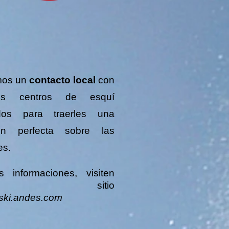
mos un
contacto local
con
os centros de esquí
dos para traerles una
ión perfecta sobre las
es.
 informaciones
, visiten
stro sitio
ski.andes.com