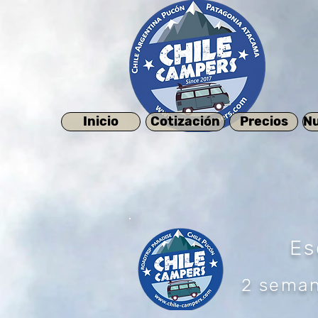
Inicio
Cotización
Precios
Nu
Es
2 seman