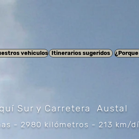
estros vehiculos
Itinerarios sugeridos
¿Porque
quí Sur y Carretera Austal
as - 2980 kilómetros - 213 km/