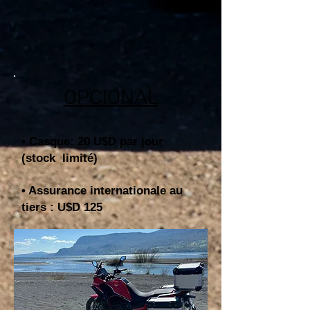
OPCIONAL
• Casque: 20 U$D par jour
(stock limité)
• Assurance internationale au
tiers : U$D 125