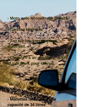
- Moto avec kilométrage illimité.
- Caisses latérales.
- Tag sur les axes routiers
autorisés.
- Chambre à air, gonfleur, outils
et lubrifiant pour chaîne.
​- Mallettes latérales d'une
capacité de 34 litres