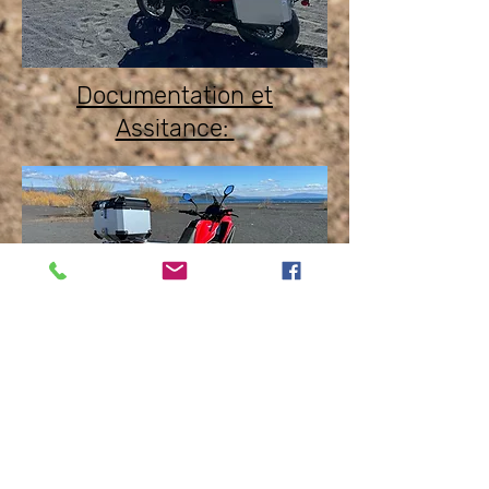
Documentation et
Assitance:
Informations sur les itinéraires,
les restaurants, les hôtels, les
ferries, les distances, etc.
Assistance téléphonique ou par
courrier électronique 24 heures