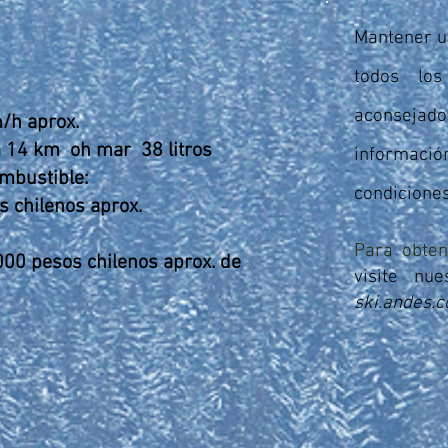
Mantener 
todos los
aconsejado
/h aprox.
a 14 km
oh mar
38 litros
informació
ombustible:
condiciones
 chilenos aprox.
​
Para obte
000 pesos chilenos aprox. de
visite nue
ski.andes.