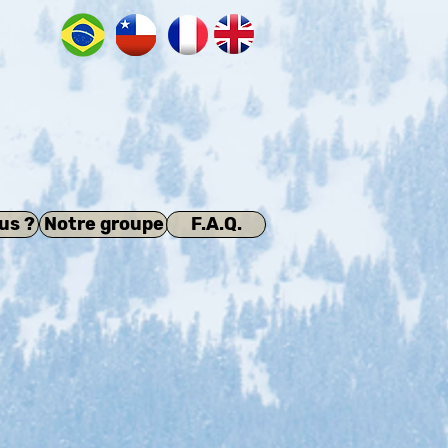
us ?
Notre groupe
F.A.Q.