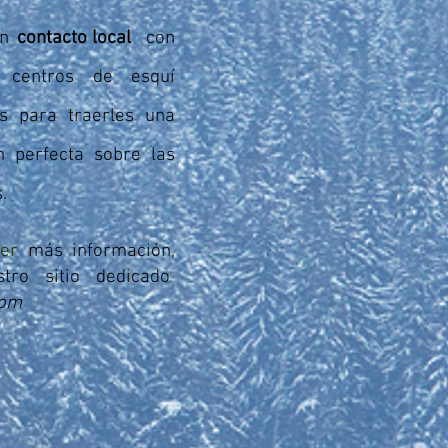
un
contacto local
con
 centros de esquí
s para traerles una
n perfecta sobre las
.
ner
más
información,
stro sitio dedicado
com