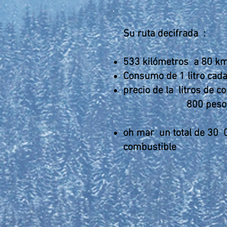
Su ruta decifrada
:
​
533 kilómetros
a 80 km
Consumo de 1 litro cad
precio de la
litros de c
800 pesos
oh mar
un total de 30
combustible