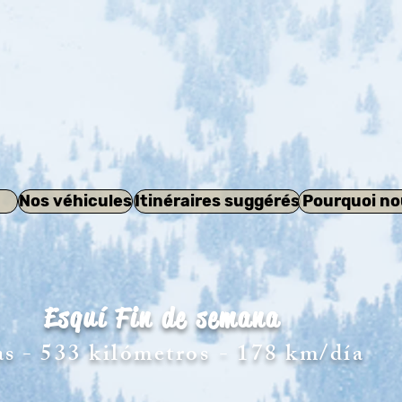
Nos véhicules
Itinéraires suggérés
Pourquoi no
Esquí Fin de semana
as - 533 kilómetros
- 178 km/día