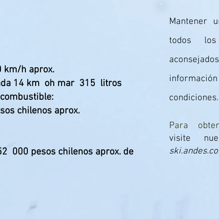
Mantener u
todos lo
aconsejad
0 km/h aprox.
informació
ada 14 km
oh mar
315
litros
e combustible:
condiciones.
sos chilenos aprox.
Para obt
visite nu
ski.andes.c
52
000 pesos chilenos aprox. de