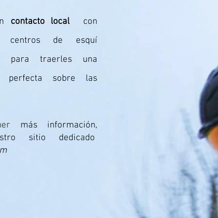
n
contacto local
con
s centros de esquí
os para traerles una
n perfecta sobre las
ener
más
información,
estro sitio dedicado
om