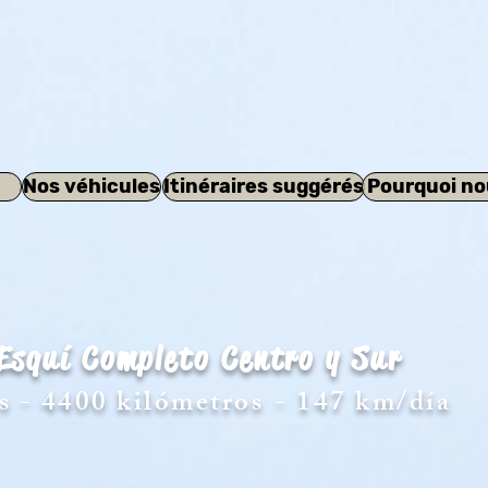
Nos véhicules
Itinéraires suggérés
Pourquoi no
Esquí Completo Centro y Sur
s - 4400 kilómetros
- 147 km/día