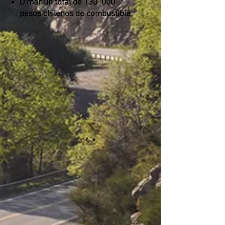
O mar un total de 130
000
pesos chilenos de combustible
Quintay
1/15