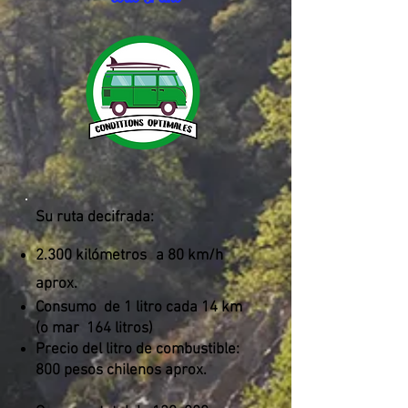
Su ruta decifrada:
2.300 kilómetros
a 80 km/h
aprox.
Consumo
de 1 litro cada 14 km
(o mar
164 litros)
Precio del litro de combustible:
800 pesos chilenos aprox.