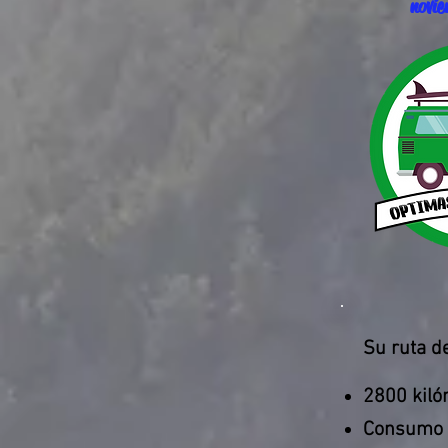
novi
Su ruta de
2800 kiló
Consumo