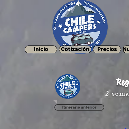
Inicio
Cotización
Precios
Nu
Reg
2 sema
Itinerario anterior