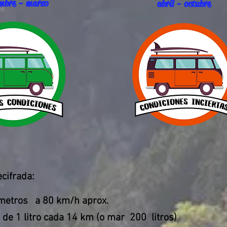
embre - marzo
abril - octubre
cifrada:
metros
a 80 km/h aprox.
de 1 litro cada 14 km (o mar
200
litros)