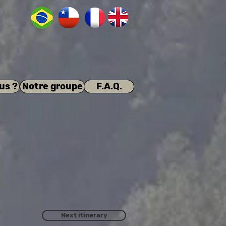
us ?
Notre groupe
F.A.Q.
Next itinerary