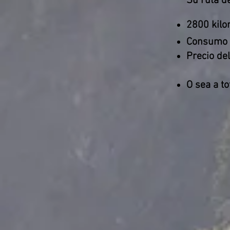
Su ruta de
2800 kilo
Consumo
Precio del
O sea a to