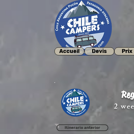
Accueil
Devis
Prix
Reg
2 wee
Itinerario anterior