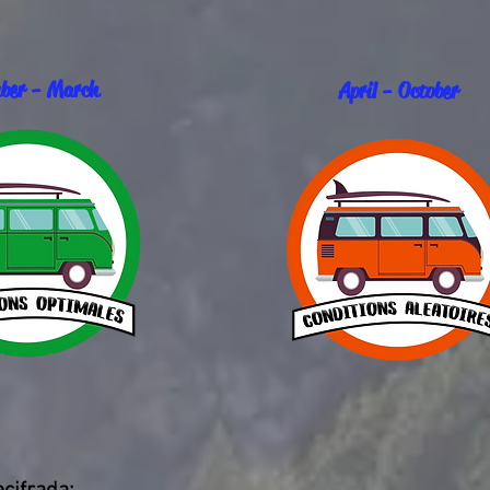
ber - March
April - October